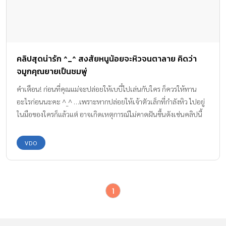
คลิปสุดน่ารัก ^_^ สงสัยหนูน้อยจะหิวจนตาลาย คิดว่า
จมูกคุณยายเป็นชมพู่
คำเตือน! ก่อนที่คุณแม่จะปล่อยให้เบบี๋ไปเล่นกับใคร ก็ควรให้ทาน
อะไรก่อนนะคะ ^_^ …เพราะหากปล่อยให้เจ้าตัวเล็กที่กำลังหิว ไปอยู่
ในมือของใครก็แล้วแต่ อาจเกิดเหตุการณ์ไม่คาดฝันขึ้นดังเช่นคลิปนี้
เป็นภาพที่เจ้าตัวเล็กหน้ามืดตามัวเห็นจมูกของคุณยายเป็นขนมไปซะ
งั้น จึงก้มหน้าก้มตากัดกินอย่างเอร็ดอร่อย ว่าแล้วจะน่ารักขนาดไหน ไป
VDO
ชมคลิปกันเลยค่ะ ขอบคุณคลิปวีดีโอจาก : Unique Studio
1