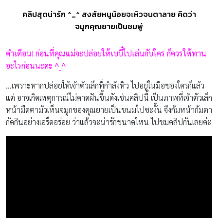
คลิปสุดน่ารัก ^_^ สงสัยหนูน้อยจะหิวจนตาลาย คิดว่า
จมูกคุณยายเป็นชมพู่
คำเตือน! ก่อนที่คุณแม่จะปล่อยให้เบบี๋ไปเล่นกับใคร ก็ควรให้ทาน
อะไรก่อนนะคะ ^_^
…เพราะหากปล่อยให้เจ้าตัวเล็กที่กำลังหิว ไปอยู่ในมือของใครก็แล้ว
แต่ อาจเกิดเหตุการณ์ไม่คาดฝันขึ้นดังเช่นคลิปนี้ เป็นภาพที่เจ้าตัวเล็ก
หน้ามืดตามัวเห็นจมูกของคุณยายเป็นขนมไปซะงั้น จึงก้มหน้าก้มตา
กัดกินอย่างเอร็ดอร่อย ว่าแล้วจะน่ารักขนาดไหน ไปชมคลิปกันเลยค่ะ