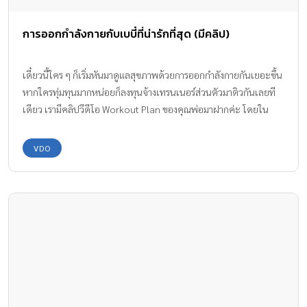
การออกกำลังกายกับเบบี๋ที่น่ารักที่สุด (มีคลิป)
เดี๋ยวนี้ใคร ๆ ก็เริ่มหันมาดูแลสุขภาพด้วยการออกกำลังกายกันเยอะขึ้น
หากใครทุ่มทุนมากหน่อยก็ลงทุนจ้างเทรนเนอร์ส่วนตัวมาติวกันเลยที
เดียว เรามีคลิปวีดีโอ Workout Plan ของคุณพ่อมาฝากค่ะ โดยใน
Workout Plan จะมีเจ้าตัวน้อยคอยเทรนเนอร์ และให้กำลังใจอยู่ข้างๆ
หากใครสนใจจะดูเป็นตัวอย่างก็ได้นะคะ ดูๆไปแล้วไม่รู้ว่าใครเป็นคน
VDO
ได้ออกกำลังกาย หรือใครเทรนใครกันแน่ จะน่ารักขนาดไหน ไปดูกัน
เลยค่ะ
https://www.facebook.com/FatherlyHQ/videos/86067950065
1860/ ขอบคุณคลิปวีดีโอจาก : Fan page Fatherly