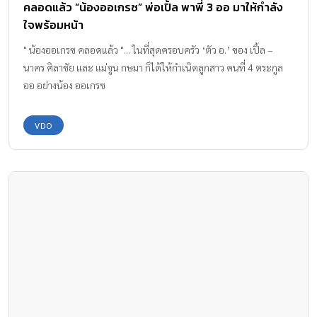
คลอดแล้ว “น้องออเกรซ” พ่อเปิ้ล พาพี่ 3 ออ มาให้กำลัง
ใจพร้อมหน้า
" น้องออเกรซ คลอดแล้ว "... ในที่สุดครอบครัว ‘ตัว อ.’ ของ เปิ้ล –
นาคร ศิลาชัย และ แม่จูน กษมา ก็ได้ให้กำเนิดลูกสาว คนที่ 4 ตระกูล
ออ อย่างน้อง ออเกรซ
VDO