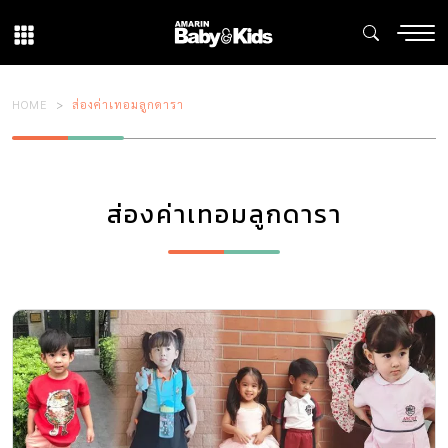
HOME
ส่องค่าเทอมลูกดารา
ส่องค่าเทอมลูกดารา