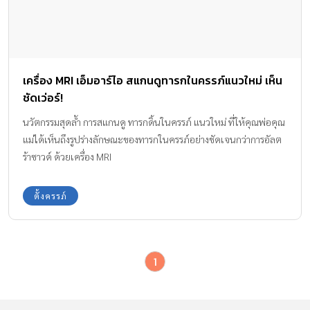
เครื่อง MRI เอ็มอาร์ไอ สแกนดูทารกในครรภ์แนวใหม่ เห็น
ชัดเว่อร์!
นวัตกรรมสุดล้ำ การสแกนดู ทารกดิ้นในครรภ์ แนวใหม่ ที่ให้คุณพ่อคุณ
แม่ได้เห็นถึงรูปร่างลักษณะของทารกในครรภ์อย่างชัดเจนกว่าการอัลต
ร้าซาวด์ ด้วยเครื่อง MRI
ตั้งครรภ์
1