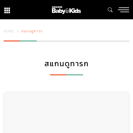
HOME
สแกนดูทารก
สแกนดูทารก