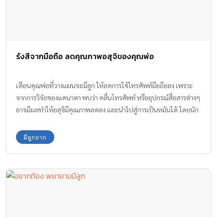
รังสีจากมือถือ ลดคุณภาพอสุจิของคุณพ่อ
เตือนคุณพ่อที่วางแผนจะมีลูก ให้ลดการใช้โทรศัพท์มือถือลง เพราะ
จากการวิจัยของแคนาดา พบว่า คลื่นโทรศัพท์ หรืออุปกรณ์สื่อสารต่างๆ
อาจมีผลทำให้อสุจิมีคุณภาพลดลง และนำไปสู่การเป็นหมันได้ โดยนัก
วิจัยจากมหาวิทยาลัยควีนส์พบว่า คลื่นแม่เหล็กไฟฟ้ามีผลต่อฮอร์โมน
มีลูกยาก