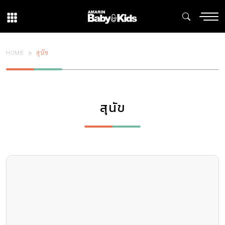
HOME
สุนัข
สุนัข