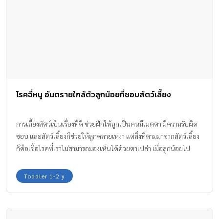
สังคมเพิ่มมากขึ้น เป็นวัยที่เต็มไปด้วยความสนุกสนาน มีความสุขกับ
การได้ทำกิจกรรมต่าง ๆ ชอบเล่นโลดโผน ชอบการมีส่วนร่วม มีเหตุผล
รู้จักการปฏิเสธและยอมรับ ฉะนั้นจึงควรหากิจกรรมต่าง ๆ เพื่อให้เด็กๆ
และสุนัขทำร่วมกัน เช่น ให้ลูกได้มีส่วนร่วมที่จะได้ดูแลสุนัข อาจจะให้
ลูกช่วยเตรียมอุปกรณ์ในการอาบน้ำให้สุนัข ช่วยเช็ดตัวสุนัขเมื่ออาบน้ำ
เสร็จ ช่วยเตรียมอาหารให้สุนัข (จะต้องมีผู้ใหญ่คอยดูแลอย่างใกล้ชิด)
ก็เพื่อปลูกฝังให้ลูกรู้จักการให้ การเอื้อเฟื้อเผื่อแผ่กับสัตว์ พร้อมกับ
โรคฉี่หนู อันตรายใกล้ตัวลูกน้อยที่ชอบสัตว์เลี้ยง
บอกให้ลูกรับรู้ว่า สุนัขคือส่วนหนึ่งของสมาชิกในครอบครัว นำของเล่น
หรือลูกบอลหลากสีให้ลูกน้อยได้โยนให้สุนัขคาบเล่น และเมื่อสุนัขคาบ
ของเล่นกลับมาให้ ก็สอนให้ลูกน้อยมอบขนมเพื่อเป็นรางวัลกับสุนัข
การเลี้ยงสัตว์เป็นเรื่องที่ดี ช่วยฝึกให้ลูกเป็นคนมีเมตตา มีความรับผิด
พร้อมกับให้ลูกน้อยลูบหัวลูบตัวสุนัข และพูดชื่นชมสุนัขว่า “ทำดีแล้ว”
ชอบ และสัตว์เลี้ยงก็ช่วยให้ลูกคลายเหงา แต่สิ่งที่ตามมาจากสัตว์เลี้ยง
“เก่งมาก” พาเที่ยววิ่งเล่นท่ามกลางธรรมชาติ เช่น ช่วงวันหยุดยาวอาจ
ก็คือเชื้อโรคที่เราไม่สามารถมองเห็นได้ด้วยตาเปล่า เมื่อลูกน้อยไป
พาลูกน้อยและน้องหมาของคุณไปเที่ยววิ่งเล่นตามชายหาดริมทะเล
สัมผัสหรือแตะต้อง เราจะรู้ได้อย่างไรว่าปลอดภัยจาก โรคฉี่หนู
ลองหาที่พักดีๆ อย่าง บ้านแสนคราม หัวหิน หนึ่งในโครงการของแสน
Toddler 1-2 y
สิริ ที่อนุญาตให้คุณนำสุนัขแสนรักมาพักผ่อนด้วยได้ พาไปเดินเที่ยว
ตามสวนสาธารณะ ก็จะทำให้เด็กได้พบปะผู้คนซึ่งจะช่วยฝึกการเข้า
สังคม สร้างการรับรู้ที่ดีให้กับเด็กซึ่งการทำแบบนี้นอกจากจะช่วยให้ลูก
น้อยสนุกเพลิดเพลินกับการเล่น มีสุขภาพร่างกายที่แข็งแรงแล้ว […]