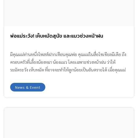
พ่อแม่ระวัง! เห็บหมัดสุนัข และแมวช่วงหน้าฝน
มีคุณแม่ท่านหนึ่งโพสต์ฝากเตือนคุณพ่อ คุณแม่ในสื่อโซเชียลมีเดีย ถึง
ครอบครัวที่เลี้ยงน้องหมา น้องแมว โดยเฉพาะช่วงหน้าฝน ว่าให้
ระมัดระวัง เห็บหมัด ที่อาจจะทำให้ลูกน้อยเป็นอันตรายได้ เมื่อคุณแม่
พบเห็นความผิดปกติของลูกน้อย จึงพาลูกน้อยไปตรวจหาสิ่งผิดปกติ
กับคุณหมอ
News & Event