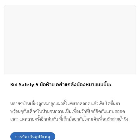
Kid Safety 5 ข้อห้าม อย่าแกล้งน้องหมาแบบนี้นะ
หลายๆบ้านเลี้ยงลูกหมาลูกแมวตั้งแต่แรกคลอด แล้วเติบโตขึ้นมา
พร้อมๆกับเด็กๆในบ้านจนกลายเป็นเพื่อนรักที่ใกล้ชิดกันแทบตลอด
เวลา แต่หลายครั้งอีกเช่นกัน ที่เด็กน้อยกลับโดนเจ้าเพื่อนรักส่าขย้ำฝัง
เขี้ยวจนบาดเจ็บ ซึ่งโดยมากเกิดจากการที่เด็กเล็กเข้าไปกอดปล้ำฉุด
ดึงพวกมันในเวลาที่ไม่เหมาะสม ทำให้มันตกใจหรือโกรธ เช่นมันกำลัง
การป้องกันอุบัติเหตุ