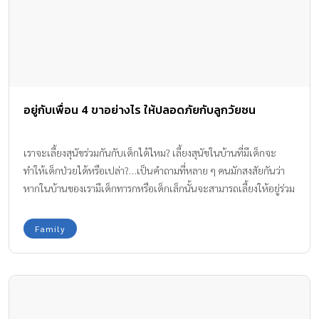
อยู่กับเพื่อน 4 ขาอย่างไร ให้ปลอดภัยกับลูกวัยซน
เราจะเลี้ยงสุนัขร่วมกันกับเด็กได้ไหม? เลี้ยงสุนัขในบ้านที่มีเด็กจะ
ทำให้เด็กป่วยได้หรือเปล่า?…เป็นคำถามที่หลาย ๆ คนมักสงสัยกันว่า
หากในบ้านของเรามีเด็กทารกหรือเด็กเล็กนั้นจะสามารถเลี้ยงให้อยู่ร่วม
กันภายในบ้านได้หรือไม่ แล้วสุนัขจะแพร่เชื้อโรคให้เด็กป่วยได้
ไหม… ซึ่งขอตอบเลยค่ะว่า เราสามารถเลี้ยงสุนัขให้อยู่ร่วมกันกับเด็กได้
Family
เพียงแต่เราจะต้องดูแลทั้งเด็กและสุนัขให้สะอาดอยู่ตลอดเวลาเพื่อสุข
อนามัยที่ดี ควรให้อยู่ในสายตาอย่างใกล้ชิด และจัดเตรียมโซนพื้นที่
ต่างๆในบ้านให้เหมาะสม ก็สามารถให้เพื่อน 4 ขาอาศัยอยู่ร่วมกับลูก
น้อยในบ้านหลังเดียวกันได้แล้ว การเลี้ยงสัตว์ในบ้านกับลูกวัยซน ลูก
น้อยวัยซนคือเด็กที่อยู่ในช่วงอายุ 6 ปีขึ้นไป ซึ่งวัยนี้จะมีทักษะทาง