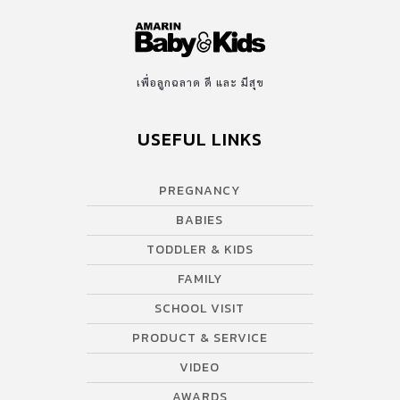
ลงทุนในสิ่งที่สำคัญ … เป็นสิ่งที่จำเป็นกว่า!! ทีมแม่ ABK มีสีที่ดี สีทา
ภายใน เหมาะกับการใช้ภายในบ้านสำหรับครอบครัวมาแนะนำ How
to เลือก สีทาภายใน ใช้สีทาบ้านให้ปลอดภัย ลูกห่างไกลภูมิแพ้ สีทา
ภายใน คอลเลคชั่นใหม่ จากโจตัน “Jotun Kids Collection 2023”
เพื่อลูกฉลาด ดี และ มีสุข
เฉดสีน้ำทาภายใน Majestic Sense เกรดพรีเมี่ยม ที่มาพร้อม […]
USEFUL LINKS
PREGNANCY
BABIES
TODDLER & KIDS
FAMILY
SCHOOL VISIT
PRODUCT & SERVICE
VIDEO
AWARDS