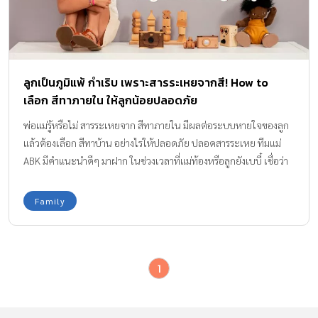
ลูกเป็นภูมิแพ้ กำเริบ เพราะสารระเหยจากสี! How to
เลือก สีทาภายใน ให้ลูกน้อยปลอดภัย
พ่อแม่รู้หรือไม่ สารระเหยจาก สีทาภายใน มีผลต่อระบบหายใจของลูก
แล้วต้องเลือก สีทาบ้าน อย่างไรให้ปลอดภัย ปลอดสารระเหย ทีมแม่
ABK มีคำแนะนำดีๆ มาฝาก ในช่วงเวลาที่แม่ท้องหรือลูกยังเบบี๋ เชื่อว่า
พ่อๆแม่ๆเป็นกันแทบทุกบ้าน เราจะกังวลกับทุกสิ่งที่เข้ามาอยู่ในพื้นที่
ของลูก ของที่เลือกใช้กับลูก สิ่งที่จะอยู่รายล้อมลูก ไม่มีคำว่า “แค่” แต่
Family
ทุกสิ่งสำหรับลูกเป็นเรื่องใหญ่เสมอ เพราะอากาศที่ดี มีผลกับภาวะ
ความสบายที่เกิดกับแม่ และภาวะความปลอดภัยของทั้งคู่ การสูดดม
สารระเหยต่างๆ มีผลอย่างมากกับสุขภาพของแม่และเด็กน้อย ดังนั้น
1
ขั้นตอนในการเตรียมห้องสำหรับลูกน้อยจึงมีความสำคัญไม่แพ้เรื่อ
งอื่นๆ ซึ่งนอกจากการจัดวางผังบ้านที่ดีมีผลกับการใช้งานและความ
ปลอดภัยภายนอกของร่างกาย … การเลือกใช้ของที่คุณภาพดี เลือก