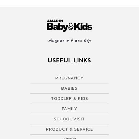
ช่วยไม่ได้ ด้วยความที่มีสติและจดจำสิ่งที่ผู้ใหญ่บอก จึงต่างคนต่าง
ลอยคอรอให้คนมาช่วย…เหตุการณ์จะเป็นอย่างไร ไปชมคลิปกันเลย
ค่ะ และจากเหตุการณ์นี้ทำให้รู้เลยว่าการสอนลูกน้อยว่ายน้ำ หรือ
ลอยตัวในน้ำให้เป็นตั้งแต่เด็กๆมีประโยชน์มาก เราจึงมีเทคนิคการสอน
เด็กว่ายน้ำเพื่อป้องกันการจมน้ำเสียชีวิต มาฝากค่ะ อ่านต่อ >>
เพื่อลูกฉลาด ดี และ มีสุข
“เทคนิคการสอนเด็กว่ายน้ำเพื่อป้องกันการจมน้ำเสียชีวิต” คลิกหน้า 2
USEFUL LINKS
PREGNANCY
BABIES
TODDLER & KIDS
FAMILY
SCHOOL VISIT
PRODUCT & SERVICE