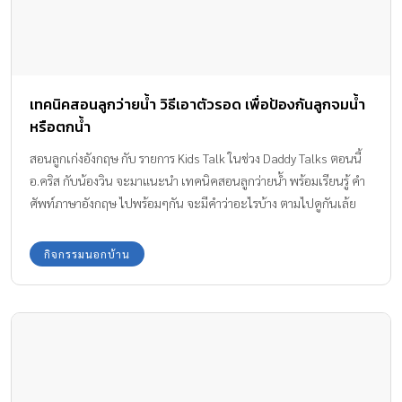
เทคนิคสอนลูกว่ายน้ำ วิธีเอาตัวรอด เพื่อป้องกันลูกจมน้ำ
หรือตกน้ำ
สอนลูกเก่งอังกฤษ กับ รายการ Kids Talk ในช่วง Daddy Talks ตอนนี้
อ.คริส กับน้องวิน จะมาแนะนำ เทคนิคสอนลูกว่ายน้ำ พร้อมเรียนรู้ คำ
ศัพท์ภาษาอังกฤษ ไปพร้อมๆกัน จะมีคำว่าอะไรบ้าง ตามไปดูกันเล้ย
กิจกรรมนอกบ้าน