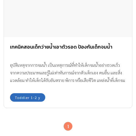
เทคนิคสอนเด็กว่ายน้ำเอาตัวรอด ป้องกันเด็กจมน้ำ
อุบัติเหตุจากการจมน้ำ เป็นเหตุการณ์ที่ทำให้เด็กจมน้ำอย่างรวดเร็ว
จากความประมาทและรู้ไม่เท่าทันการณ์จากตัวเด็กเอง คนอื่น และสิ่ง
แวดล้อม ทำให้เด็กได้รับอันตราย พิการ หรือเสียชีวิต แหล่งน้ำที่เด็กจม
น้ำ อาจเป็นแหล่งน้ำธรรมชาติ เช่น แม่น้ำ ลำคลอง หนอง บึง ทะเล
น้ำตก และแหล่งน้ำที่คนเราสร้างขึ้นใช้บริโภคและอุปโภคในชีวิต
Toddler 1-2 y
ประจำวัน เช่น ถังเก็บน้ำ บ่อขุด ฯลฯ การป้องกันจะช่วยลดปัญหานี้ได้
พ่อแม่และครูจึงควรจัดประสบการณ์ให้เด็กเรียนรู้การป้องกันอุบัติเหตุ
จากการจมน้ำในชีวิตประจำวัน >> เช่นเดียวกันเหตุการณ์นี้เป็นคลิป
1
วีดีโอ จากกล้องวงจรปิดที่บันทึกภาพเหตุการณ์สุดลุ้นระทึกไว้ได้ เมื่อ
หนูน้อยคนหนึ่งเกิดพลัดตกน้ำ พอเพื่อนก็เห็นรีบกระโดดลงไปช่วยแต่