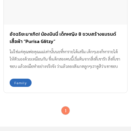
อัจฉริยะมาเกิด! น้องมินนี่ เด็กหญิง 8 ขวบสร้างแบรนด์
เสื้อผ้า “Purisa Glitzy”
ไม่ใช่แค่คุณพ่อคุณแม่เท่านั้นนะที่หารายได้เสริม เด็กๆเองก็หารายได้
ให้ตัวเองด้วยเหมือนกัน ซึ่งเด็กสองคนนี้เริ่มต้นจากสิ่งที่เขารัก สิ่งที่เขา
ชอบ แล้วลงมือทำอย่างจริงจัง ว่าแล้วลองสังเกตลูกๆเราดูสิว่าเขาชอบ
ทำอะไรบ้าง
Family
1