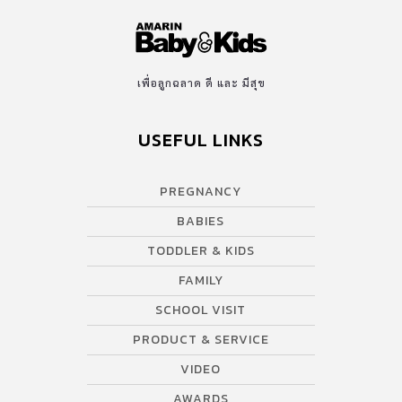
ทุกคน โดยเฉพาะคุณแม่ที่ผ่าคลอด อาจมีความกังวลเกี่ยวกับ
พัฒนาการของลูกน้อย เนื่องจากวิธีการคลอดที่แตกต่างจากการคลอด
ธรรมชาติ มาดูกันสักนิดค่ะว่าความแตกต่างของการคลอดธรรมชาติ
และการผ่าคลอดนั้นส่งผลอย่างไรกับลูกน้อย เด็กคลอดธรรมชาติ ลูก
เพื่อลูกฉลาด ดี และ มีสุข
น้อยจะได้รับจุลินทรีย์สุขภาพจากช่องคลอดแม่ เป็นตัวช่วยเสริมภูมิคุ้ม
กันแรกๆของชีวิต การเชื่อมโยงการทำงานของเซลล์ประสาทในสมอง
USEFUL LINKS
พัฒนาได้ปกติตั้งแต่ช่วงแรกเกิด เด็กผ่าคลอด ลูกน้อยไม่ได้รับ
จุลินทรีย์สุขภาพจากช่องคลอดแม่ อาจส่งผลต่อภูมิคุ้มกัน และการ
เชื่อมโยงของสมองที่แตกต่างไปในช่วงแรกเกิดในช่วงแรกเกิด การผ่า
PREGNANCY
คลอดไม่ได้เป็นอุปสรรคต่อพัฒนาการของลูกน้อย หากคุณแม่ใส่ใจ
BABIES
ดูแลและส่งเสริมพัฒนาการอย่างเหมาะสม เด็กผ่าคลอดก็สามารถ
เติบโตได้อย่างแข็งแรงและมีพัฒนาการที่ดีได้ตั้งแต่ช่วงแรก ลูกน้อย
TODDLER & KIDS
สมองไว เสริมภูมิคุ้มกันแข็งแรง ด้วยสารอาหารจากนมแม่ คุณแม่ผ่า
FAMILY
คลอดหลายท่านอาจกังวลว่าลูกน้อยจะพลาดโอกาสในการได้รับ
SCHOOL VISIT
จุลินทรีย์สุขภาพจากช่องคลอด เหมือนเด็กที่คลอดธรรมชาติ แต่ไม่ต้อง
PRODUCT & SERVICE
ห่วงค่ะ! เพราะนมแม่มีสารอาหารสำคัญมากมายที่ช่วยเสริมสร้างทั้ง
สมองไวและภูมิคุ้มกันให้ลูกน้อยแข็งแรงสมวัยได้ สร้างสมองไวด้วย
VIDEO
แอลฟา-แล็คตัลบูมิน และสฟิงโกไมอีลิน สฟิงโกไมอีลิน
AWARDS