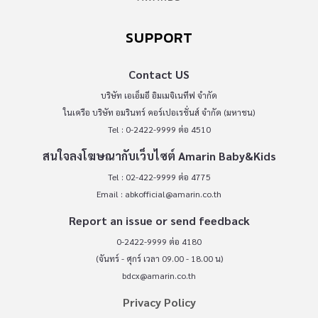
(Sphingomyelin) เป็นไขมันกลุ่มฟอสโฟลิปิดที่พบมากในนมแม่และ
เยื่อหุ้มเซลล์ประสาทในสมอง ช่วยสร้างปลอกไมอีลิน ทำให้สมองเชื่อม
SUPPORT
โยงและสื่อสารกันได้อย่างรวดเร็ว […]
Contact US
บริษัท เอเอ็มอี อิมเมจิเนทีฟ จำกัด
ในเครือ บริษัท อมรินทร์ คอร์เปอเรชั่นส์ จำกัด (มหาชน)
Tel : 0-2422-9999 ต่อ 4510
สนใจลงโฆษณากับเว็บไซต์ Amarin Baby&Kids
Tel : 02-422-9999 ต่อ 4775
Email :
abkofficial@amarin.co.th
Report an issue or send feedback
0-2422-9999 ต่อ 4180
(จันทร์ - ศุกร์ เวลา 09.00 - 18.00 น)
bdcx@amarin.co.th
Privacy Policy