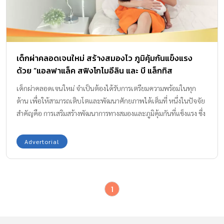
เด็กผ่าคลอดเจนใหม่ สร้างสมองไว ภูมิคุ้มกันแข็งแรง
ด้วย “แอลฟาแล็ค สฟิงโกไมอีลิน และ บี แล็กทิส
เด็กผ่าคลอดเจนใหม่ จำเป็นต้องได้รับการเตรียมความพร้อมในทุก
ด้าน เพื่อให้สามารถเติบโตและพัฒนาศักยภาพได้เต็มที่ หนึ่งในปัจจัย
สำคัญคือ การเสริมสร้างพัฒนาการทางสมองและภูมิคุ้มกันที่แข็งแรง ซึ่ง
จะช่วยให้พวกเขาสามารถเรียนรู้และปรับตัวต่อการเปลี่ยนแปลงต่างๆ
ได้อย่างมีประสิทธิภาพ Amarin Baby And Kids จะพาคุณพ่อคุณแม่ไป
Advertorial
ทำความรู้จักกับสารอาหารสำคัญและองค์ประกอบทางโภชนาการอย่าง
แอลฟาแล็ค หรือแอลฟา-แล็คตัลบูมิน (Alpha-lactalbumin) สฟิงโก
ไมอีลิน (Sphingomyelin) และ บีแล็กทีส (B. lactis) ที่มีส่วนช่วยใน
1
การพัฒนาสมองและเสริมสร้างภูมิคุ้มกันของเด็กผ่าคลอดเจนใหม่กัน
ค่ะ แม่ผ่าคลอดต้องรู้! เริ่มต้นตั้งแต่แรกดีมีชัยไปกว่าครึ่ง เพื่อ
พัฒนาการลูกน้อย การคลอดลูกเป็นช่วงเวลาสำคัญในชีวิตของคุณแม่