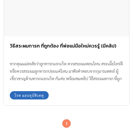
วิธีสระผมทารก ที่ถูกต้อง ที่พ่อแม่มือใหม่ควรรู้ (มีคลิป)
หากคุณแม่สงสัยว่าลูกทารกแรกเกิด ควรสระผมตอนไหน สระเมื่อไหร่ดี
หรือควรสระผมลูกทารกบ่อยแค่ไหน มาฟังคำตอบจากกุมารแพทย์ ผู้
เชี่ยวชาญด้านทารกแรกเกิด กันค่ะ พร้อมชมคลิป วิธีสระผมทารก ที่ถูก
ต้อง
โรค และอุบัติเหตุ
1