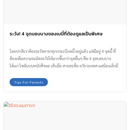
ระวัง! 4 จุดบอบบางของเบบี๋ที่ต้องดูแลเป็นพิเศษ
โดยปกติเราต้องระวังทารกทุกกระเบียดนิ้วอยู่แล้ว แต่มีอยู่ 4 จุดนี้ ที่
ต้องเพิ่มความระมัดระวังให้มากขึ้นกว่าจุดอื่นๆ คือ 4 จุดบอบบาง
ได้แก่ ไขมันบนหนังศีรษะ เล็บมือ สายสะดือ อวัยวะเพศ แม่น้องเล็กมี
เคล็ดลับดีๆ เกี่ยวกับการดูแล 4 นี้ของลูกน้อยมาฝากคุณพ่อ คุณแม่ค่ะ
Tips For Parents