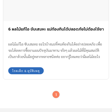
6 ผลไม้แก้ไอ ขับเสมหะ แม่ท้องกินได้ปลอดภัยไม่ต้องใช้ยา
ผลไม้แก้ไอ ขับเสมหะ อะไรบ้างนะที่คนท้องกินได้อย่างปลอดภัย เพื่อ
จะได้ลดการซื้อยาแผนปัจจุบันมาทาน จริงๆ แล้วผลไม้ที่มีคุณสมบัติ
เป็นยาด้วยนั้นมีอยู่หลากหลายชนิดค่ะ อยากรู้ไหมคะว่ามีผลไม้อะไร
บ้างที่ทานแล้วช่วยเรื่องอาการไอ ขับเสมหะได้ผลดี ทีมงาน Amarin
Baby & Kids มีมาฝากคุณแม่ท้องกันตามนี้เลยค่ะ
โรคเด็ก & อุบัติเหตุ
1