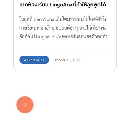
เปิดห้องเรียน LingoAce ที่ทำให้ลูกพูดได้
แบบ Native
ในยุคที่ Gen Alpha เติบโตมาพร้อมกับโลกดิจิทัล
การเรียนภาษาอังกฤษแบบเดิม ๆ อาจไม่เพียงพอ
อีกต่อไป LingoAce แพลตฟอร์มสอนสดตัวต่อตัว
ชั้นนำของเอเชีย ได้นำนวัตกรรมและหลักสูตรที่
สนุกสนานแบบ Gamification มาใช้ เพื่อให้ลูกของ
Advertorial
October 31, 2025
คุณพ่อคุณแม่ได้เรียนภาษาอังกฤษกับครูเจ้าของ
ภาษาอย่างมีประสิทธิภาพสูงสุด ไม่ใช่แค่เรียนรู้ แต่
เป็นการ ซึมซับ และ ใช้ภาษาจริง จนสามารถ
สื่อสารได้อย่างเป็นธรรมชาติราวกับเจ้าของภาษา
มาร่วมค้นหาคำตอบว่า LingoAce สามารถทำให้
1
เด็กๆ เก่งอังกฤษแบบก้าวกระโดดได้อย่างไรค่ะ
ความรู้จัก Gen Alpha เมื่อลูกคือ Global Native ที่
ต้องพร้อมแข่งบนเวทีโลก เรากำลังอยู่ในช่วงการ