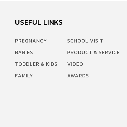
เปลี่ยนผ่านที่สำคัญ เพราะ “เจนอัลฟ่า” (เด็กที่เกิด
ระหว่างปี 2010–2025) คือ “Digital First
Generation” ที่เติบโตมาพร้อมกับเทคโนโลยีและ
USEFUL LINKS
คอนเทนต์วิดีโอสั้น ทำให้มีพฤติกรรมเด่นคือ สมาธิ
สั้นลง และต้องการการเรียนรู้ที่รวดเร็ว สนุก และมี
PREGNANCY
SCHOOL VISIT
ส่วนร่วม (Interactive Learning) สูงมาก นอกจาก
BABIES
PRODUCT & SERVICE
นี้ ภายใต้ “วิกฤตเด็กเกิดน้อย” ในปัจจุบัน ที่มีอัตรา
การเกิดต่ำที่สุดในประวัติศาสตร์สมัยใหม่ ทำให้ ลูก
TODDLER & KIDS
VIDEO
หนึ่งคนต้องแบกความหวังสูง […]
FAMILY
AWARDS