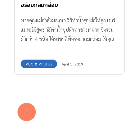
อร่อยกลมกล่อม
หากคุณแม่กำลังมองหา วิธีทำน้ำซุปผักให้ลูก เชฟ
แม่หมีมีสูตร วิธีทำน้ำซุปผักทารก มาฝาก ซึ่งรวม
ผักกว่า 4 ชนิด ได้รสชาติที่อร่อยกลมกล่อม ให้คุณ
แม่เก็บไว้ใช้ทำเมนูเด็กอื่นๆ ทั้งต้มและผัด เหมาะ
สำหรับลูกน้อยวัย 9 เดือนขึ้นไป
VDO & Photos
April 1, 2019
1