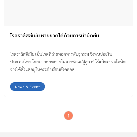
โรคธาลัสซีเมีย หายขาดได้ด้วยการบำบัดยีน
โรคธาลัสซีเมีย เป็นโรคที่ถ่ายทอดทางพันธุกรรม ซึ่งพบบ่อยใน
ประเทศไทย โดยถ่ายทอดทางยีนจากพ่อแม่สู่ลูก ทำให้เกิดภาวะโลหิต
จางได้ตั้งแต่อยู่ในครรภ์ หรือหลังคลอด
News & Event
1