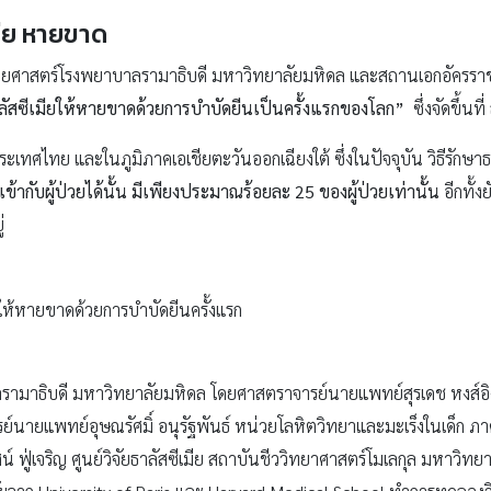
มีย หายขาด
ทยศาสตร์โรงพยาบาลรามาธิบดี มหาวิทยาลัยมหิดล และสถานเอกอัครราช
ลัสซีเมียให้หายขาดด้วยการบำบัดยีนเป็นครั้งแรกของโลก”
ซึ่งจัดขึ้
ระเทศไทย และในภูมิภาคเอเชียตะวันออกเฉียงใต้ ซึ่งในปัจจุบัน วิธีรักษาธา
ถเข้ากับผู้ป่วยได้นั้น มีเพียงประมาณร้อยละ
25 ของผู้ป่วยเท่านั้น
อีกทั้ง
่
ยให้หายขาดด้วยการบำบัดยีนครั้งแรก
รามาธิบดี มหาวิทยาลัยมหิดล โดยศาสตราจารย์นายแพทย์สุรเดช หงส์อิง
ย์นายแพทย์อุษณรัศมิ์ อนุรัฐพันธ์ หน่วยโลหิตวิทยาและมะเร็งในเด็ก ภา
์ ฟู่เจริญ ศูนย์วิจัยธาลัสซีเมีย สถาบันชีววิทยาศาสตร์โมเลกุล มหาวิทยา