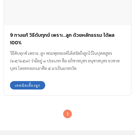
9 ทางแก้ วิธีดับทุกข์ เพราะ..ลูก ด้วยหลักธรรม ได้ผล
100%
วิธีดับทุกข์ เพราะ..ลูก พระพุทธองค์ได้ตรัสถึงลูกไว้ในปุตตสูตร
(๒๕/๒๕๗) ว่ามีอยู่ ๓ ประเภท คือ อภิชาตบุตร อนุชาตบุตร อวชาต
บุตร โดยทรงยกเอาศีล ๕ มาเป็นมาตรวัด
เทคนิคเลี้ยงลูก
1