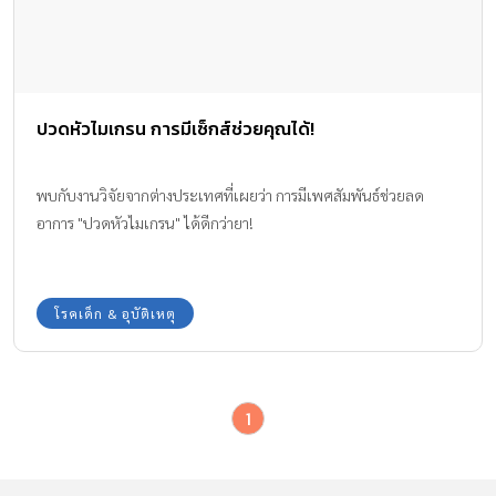
ปวดหัวไมเกรน การมีเซ็กส์ช่วยคุณได้!
พบกับงานวิจัยจากต่างประเทศที่เผยว่า การมีเพศสัมพันธ์ช่วยลด
อาการ "ปวดหัวไมเกรน" ได้ดีกว่ายา!
โรคเด็ก & อุบัติเหตุ
1