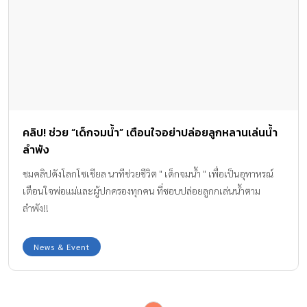
คลิป! ช่วย “เด็กจมน้ำ” เตือนใจอย่าปล่อยลูกหลานเล่นน้ำ
ลำพัง
ชมคลิปดังโลกโซเชียล นาทีช่วยชีวิต " เด็กจมน้ำ " เพื่อเป็นอุทาหรณ์
เตือนใจพ่อแม่และผู้ปกครองทุกคน ที่ชอบปล่อยลูกกเล่นน้ำตาม
ลำพัง!!
News & Event