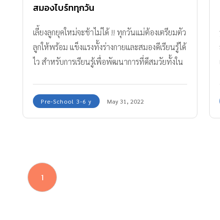
สมองไบร์ททุกวัน
เลี้ยงลูกยุคใหม่จะช้าไม่ได้ !! ทุกวันแม่ต้องเตรียมตัว
ลูกให้พร้อม แข็งแรงทั้งร่างกายและสมองดีเรียนรู้ได้
ไว สำหรับการเรียนรู้เพื่อพัฒนาการที่ดีสมวัยทั้งใน
และนอกห้องเรียน กองบรรณาธิการ Amarin Baby
& Kids มีตัวช่วยสำหรับเด็กวัยเรียนให้พร้อมสตาร์
Pre-School 3-6 y
May 31, 2022
ตออกไปเรียน ไปทำกิจกรรมสนุกนอกบ้านได้อย่าง
สดใส มาแนะนำให้ค่ะ นี่เลย “สก๊อตคิตซ์ซุปไก่
สกัด” ที่มี “ไทโรซีน” ช่วยบำรุงร่างกายและสมอง
1