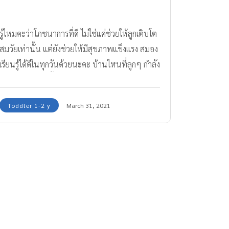
รู้ไหมคะว่าโภชนาการที่ดี ไม่ใช่แค่ช่วยให้ลูกเติบโต
สมวัยเท่านั้น แต่ยังช่วยให้มีสุขภาพแข็งแรง สมอง
เรียนรู้ได้ดีในทุกวันด้วยนะคะ บ้านไหนที่ลูกๆ กำลัง
อยู่ในวัย 1 ขวบขึ้นไป ทีมแม่ABK มีสารอาหาร
สำคัญที่จะช่วยเพิ่มพลังสมองให้กับลูกน้อยวัยนี้มา
Toddler 1-2 y
March 31, 2021
ฝากกันค่ะสนับสนุนโดย เนสท์เล่ซีรีแล็ค จูเนียร์