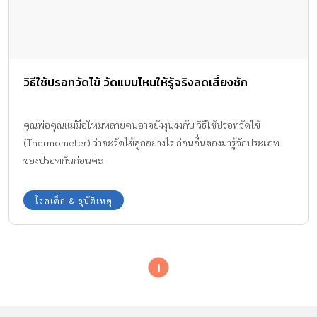
วิธีใช้ปรอทวัดไข้ วัดแบบไหนให้รู้จริงลดเสี่ยงชัก
คุณพ่อคุณแม่มือใหม่หลายคนอาจยังงุนงงกับ วิธีใช้ปรอทวัดไข้
(Thermometer) ว่าจะวัดไข้ลูกอย่างไร ก่อนอื่นลองมารู้จักประเภท
ของปรอทกันก่อนค่ะ
โรคเด็ก & อุบัติเหตุ
1