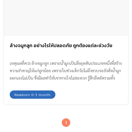
ล้างจมูกลูก อย่างไรให้ปลอดภัย ถูกต้องแต่ละช่วงวัย
เหตุผลที่ควร ล้างจมูกลูก เพราะน้ำมูกเป็นสิ่งอุดตันประเภทหนึ่งที่สร้าง
ความรำคาญให้แก่ลูกน้อย เพราะในช่วงเด็กวัยไม่ถึงขวบจะยังสั่งน้ำมูก
ออกเองไม่เป็น ซึ่งมีผลทำให้เขาหายใจไม่สะดวก รู้สึกอึดอัดรวมทั้ง
นอนหลับไม่สนิท อยากให้เรานึกถึงตอนเราเป็นหวัดคัดจมูก มีน้ำมูก
มาก ๆ ในรูจมูก ถ้าเป็นผู้ใหญ่ก็สามารถออกแรงสั่งดังปี้ดป๊าดออกมาใน
Newborn 0-3 month
กระดาษทิชชูได้ แต่เด็กทารกไม่สามารถทำได้อย่างนั้น เขาต้องอาศัย
การดูแลจากคุณพ่อคุณแม่ ล้างจมูกลูก ดูดน้ำมูกออกให้
1