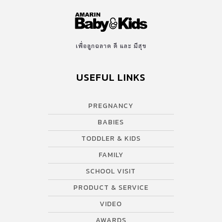
ทำความสะอาดผม หรือน้ำอุ่นอาบน้ำลูก การโกนผมทิ้งจึงมุ่งประโยชน์
ไปที่เรื่องของความสะอาดเป็นหลัก ซึ่งปัจจุบันหลายครอบครัวก็ยังนิยม
ทำ เพราะคิดว่าจะทำให้เส้นผมที่ขึ้นใหม่ดกดำขึ้น ซึ่งไม่มีผลเสียแต่
อย่างใด ข้อควรระวัง การโกนผมไฟเด็กจะต้องระมัดระวังอย่างมาก
เพื่อลูกฉลาด ดี และ มีสุข
ควรให้ผู้ที่มีความเชี่ยวชาญโกนผมให้ 2.ดอกอัญชัน กานพลู น้ำนมแม่
หรือขี้เทาของเด็กทาผมทาคิ้วให้ดกดำ เชื่อว่า นำดอกอัญชันมาบดแล้ว
USEFUL LINKS
ทาผมทาคิ้วให้เด็กแรกเกิดหรือกานพลูมาจุ่มขี้เทา หรือใช้น้ำนมแม่ทา
จะทำให้คิ้วดกดำเรียงตัวสวย คุณหมอบอก มีเฉพาะดอกอัญชันที่มีสาร
กลุ่มแอนโธไซยานินที่มีคำกล่าวอ้างว่าหากนำมาหมักผมจะช่วยกระตุ้น
PREGNANCY
หนักศีรษะทำให้ผมดกดำขึ้น ส่วนกานพลู น้ำนมแม่หรือขี้เทาของเด็กยัง
BABIES
ไม่มีการพิสูจน์ทางวิทยาศาสตร์ว่าช่วยได้แต่อย่างใด ข้อควรระวัง อาจ
ก่อให้เกิดอาการผื่นแพ้กับผิวที่บอบบางของลูกน้อย 3.ดัดขาลูกหลัง
TODDLER & KIDS
อาบน้ำ เชื่อว่า ดัดขาให้ลูกหลังจากอาบน้ำ ขาจะสวยตรงเมื่อโตขึ้น คุณ
FAMILY
หมอบอก การดัดหรือยืดขาของลูกเบา ๆ จะช่วยให้ลูกได้ยืดเส้นยืดสาย
SCHOOL VISIT
บ้างเท่านั้น ไม่ใช่การดัดเพื่อเปลี่ยนรูปกระดูก […]
PRODUCT & SERVICE
VIDEO
AWARDS