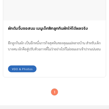
ผักต้มจิ้มซอสนม เมนูเด็กฝึกลูกกินผักให้ได้ผลจริง
ฝึกลูกกินผัก เป็นอีกหนึ่งภารกิจสุดหินของคุณแม่หลายบ้าน สำหรับเด็ก
บางคน ผักคือคู่ปรับตัวฉกาจที่ไม่ว่าอย่างไรก็ไม่ยอมเอาเข้าปากแน่นอน
VDO & Photos
1