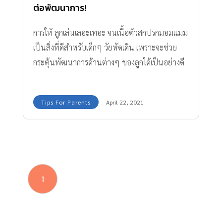
ต่อพัฒนาการ!
การให้ ลูกเล่นเลอะเทอะ จนเนื้อตัวสกปรกมอมแมม
เป็นสิ่งที่ดีสำหรับเด็กๆ วัยหัดเดิน เพราะจะช่วย
กระตุ้นพัฒนาการด้านต่างๆ ของลูกได้เป็นอย่างดี
Tips For Parents
April 22, 2021
1