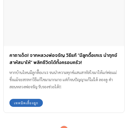
คาถาเด็ด! จากหลวงพ่อจรัญ วิธีแก้ “มีลูกดื้อเกเร นำทุกข์
สาหัสมาให้” พลิกชีวิตได้ทั้งครอบครัว!
หากบ้านไหนมีลูกดื้อเกเร จนนำความทุกข์แสนสาหัสใจมาให้แก่พ่อแม่
ซึ่งแม้จะสรรหาวิธีแก้ไขมามากมาย แต่ก็จนปัญญาแก้ไม่ได้ ลองดู คำ
สอนหลวงพ่อจรัญ รับรองช่วยได้!!
เทคนิคเลี้ยงลูก