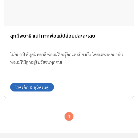
ลูกมีพยาธิ แน่! หากพ่อแม่ปล่อยปละละเลย
ไม่อยากให้ ลูกมีพยาธิ พ่อแม่ต้องรู้จักและป้องกัน โดยเฉพาะอย่างยิ่ง
พ่อแม่ที่มีลูกอยู่ในวัยซนทุกคน!
โรคเด็ก & อุบัติเหตุ
1