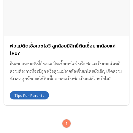
พ่อแม่ติดเชื้อเอชไอวี ลูกน้อยมีสิทธิ์ติดเชื้อมากน้อยแค่
ไหน?
มีหลายครอบครัวที่มี พ่อแม่ติดเชื้อเอชไอวี หรือ พ่อแม่เป็นเอดส์ แต่มี
ความต้องการที่จะมีลูก หรือคุณแม่อาจท้องขึ้นมาโดยบังเอิญ เกิดความ
กังวลว่าลูกน้อยจะได้รับเชื้อจากคนเป็นพ่อ เป็นแม่ด้วยหรือไม่?
Amarin Baby & Kids ได้รวบรวมคำตอบมาไว้ให้แล้วค่ะ
Tips For Parents
1