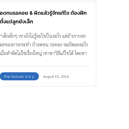
อดทนรอคอย & ผิดแล้วรู้จักแก้ไข ต้องฝึก
ตั้งแต่ลูกยังเล็ก
“เด็กเล็กๆ เขายังไม่รู้อะไรเป็นอะไร แต่ถ้าเราบอก
ผลของการกระทำ ถ้าอดทน รอคอย จะเกิดผลอะไร
เมื่อทำผิดไม่ใช่เรื่องใหญ่ เขาหาวิธีแก้ไขได้ โดยหา
สาเหตุความผิดพลาด ไม่ใช่หาคนทำผิด “การใช้
ชีวิตประจำวัน อะไรควรทำ อะไรไม่ควรทำ พ่อแม่
Pre-School 3-6 y
August 15, 2016
มักเข้าใจว่า เด็กจะรู้ได้เอง เมื่อโตขึ้น และมักจะดุลูก
ว่า ‘โตแล้วทำไมไม่รู้’ แต่ความจริงคือ เรื่องมารยาท
สิ่งควรทำไม่ควรทำในชีวิตประจำวัน ถ้าเราไม่สอน
ไม่ฝึก ไม่เน้น เด็กจะไม่มีเลย เพราะสมองไม่เคย
เรียนรู้จดจำ หรือเราสอนเพียงเล็กๆ น้อยๆ แล้วคิด
หวังว่า เด็กจะรู้ไปจนชั่วชีวิตก็ไม่ถูก และเป็นไปไม่