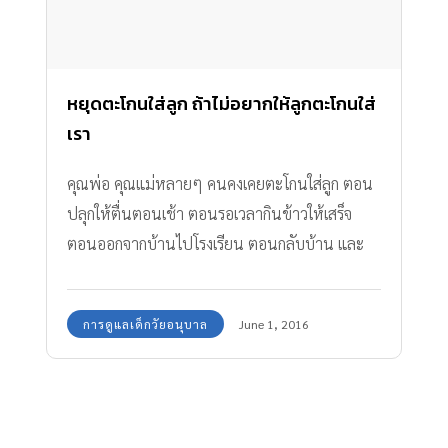
หยุดตะโกนใส่ลูก ถ้าไม่อยากให้ลูกตะโกนใส่
เรา
คุณพ่อ คุณแม่หลายๆ คนคงเคยตะโกนใส่ลูก ตอน
ปลุกให้ตื่นตอนเช้า ตอนรอเวลากินข้าวให้เสร็จ
ตอนออกจากบ้านไปโรงเรียน ตอนกลับบ้าน และ
ตอนที่กำลังทำการบ้าน เหตุการณ์ธรรมดาที่มักจะ
เกิดขึ้น หยุดตะโกนใส่ลูก ไม่จำเป็นต้องตะโกน หรือ
การดูแลเด็กวัยอนุบาล
June 1, 2016
ทำอะไรที่รุนแรง