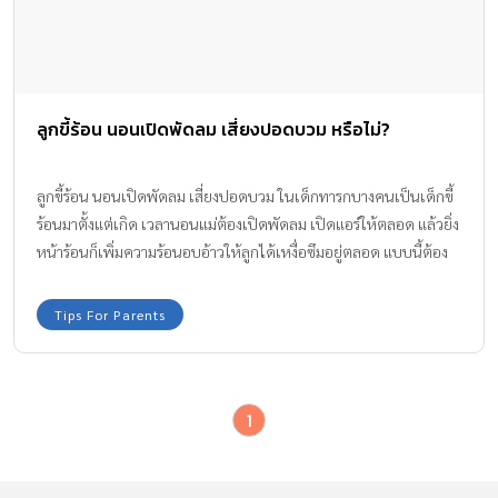
ลูกขี้ร้อน นอนเปิดพัดลม เสี่ยงปอดบวม หรือไม่?
ลูกขี้ร้อน นอนเปิดพัดลม เสี่ยงปอดบวม ในเด็กทารกบางคนเป็นเด็กขี้
ร้อนมาตั้งแต่เกิด เวลานอนแม่ต้องเปิดพัดลม เปิดแอร์ให้ตลอด แล้วยิ่ง
หน้าร้อนก็เพิ่มความร้อนอบอ้าวให้ลูกได้เหงื่อซึมอยู่ตลอด แบบนี้ต้อง
นอนเปิดพัดลมทุกวัน แล้วจะเสี่ยงป่วยไข้ได้หรือเปล่านะ ทีมงาน
Amarin Baby & Kids มีคำตอบมาให้คุณแม่ได้คลายความกังวลใจกัน
Tips For Parents
ค่ะ
1