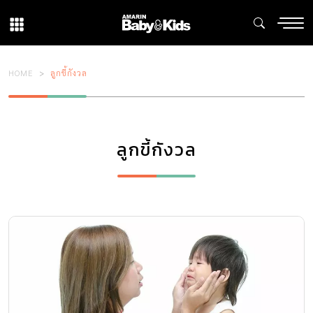
HOME
ลูกขี้กังวล
ลูกขี้กังวล