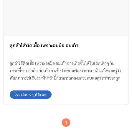
ลูกลำไส้ติดเชื้อ เพราะอมมือ อมเท้า
ลูกลำไส้ติดเชื้อ เพราะอมมือ อมเท้า อาจเกิดขึ้นได้ในเด็กเล็กๆ วัย
ทารกที่ชอบยกมือ ยกเท้าเอาเข้าปากตามพัฒนาการปกติ แต่ใครจะรู้ว่า
พัฒนาการไร้เดียงสาที่น่ารักนี้ก็สามารถส่งผลกระทบต่อสุขภาพของลูก
ได้เหมือนกันค่ะ ทีมงาน Amarin Baby & Kids มีประสบการณ์จริงจาก
คุณแม่ที่ลูกมีอาการติดเชื้อในลำไส้ เพราะลูกอมมือ อมเท้าเล่น มาเตือน
โรคเด็ก & อุบัติเหตุ
ให้ระวังกันค่ะ
1