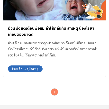
อ้วน รังสิตเตือนพ่อแม่ ลำไส้กลืนกัน สาเหตุ น้องโรฮา
เกือบต้องผ่าตัด
อ้วน รังสิต เตือนพ่อแม่หากลูกปวดท้องมาก สังเกตให้ดีอาจเป็นแบบ
น้องโรฮามีภาวะ ลำไส้กลืนกัน สาเหตุ ที่ทำให้ปวดท้องไม่หายตรวจไม่
เจอ โชคดีแม่สังเกตจนพบโรคได้ทัน
โรคเด็ก & อุบัติเหตุ
1