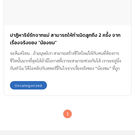
ปาฏิหาริย์รักจากแม่ สามารถให้กำเนิดลูกถึง 2 ครั้ง จาก
เรื่องจริงของ “น้องชม”
จะดีแค่ไหน…ถ้ามนุษย์เรา สามารถสร้างชีวิตใหม่ให้กับคนที่ต้องการ
ชีวิตนั้นมากที่สุดได้ถ้ามีโอกาสที่เราจะสามารถช่วยกันได้ เราจะอยู่นิ่ง
กันทำไม วิดีโอคลิปกับสตอร์รี่กินใจจากเรื่องจริงของ “น้องชม” ที่ถูก
ตรวจพบกว่าเป็นโรคมะเร็งเม็ดเลือดขาวตั้งแต่อายุ 1 ขวบ 2 เดือนและ
คุณแม่อ๋ม ที่ฝ่าฟันสู้โรคร้ายจนหายขาด เพื่อบอกเล่าปาฏิหาริย์แห่ง
Uncategorized
ความรักจากแม่ผู้ให้ชีวิตลูกถึง 2 ครั้ง ด้วยการ ‘ให้กำเนิด’และ ‘ให้ชีวิต
ใหม่’แก่ลูกน้อย คลิปวิดีโอ “น้องชม…กับของวิเศษรักษามะเร็ง”
แบรนด์รังนกแท้ได้นำเรื่องราวจากชีวิตจริงของผู้ป่วยโรคมะเร็งเด็กที่ได้
1
รับการช่วยเหลือจากกองทุนโรคมะเร็งในเด็กในพระอุปถัมภ์ฯ” และ
ปัจจุบันได้รับการรักษาจนหายเป็นปกแล้ว มาเป็นกำลังใจให้ผู้ป่วย
มะเร็งเด็กมีความหวัง น้องชม…กับของวิเศษรักษามะเร็ง จุดเริ่มต้นของ