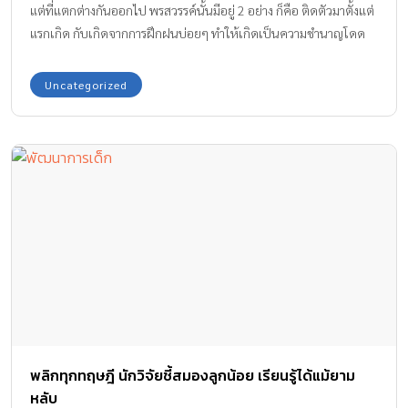
แต่ที่แตกต่างกันออกไป พรสวรรค์นั้นมีอยู่ 2 อย่าง ก็คือ ติดตัวมาตั้งแต่
เลียนแบบทำอะไรสนองความอยากได้ มันก็เป็นเครื่องขัดเกลาให้เรา
แรกเกิด กับเกิดจากการฝึกฝนบ่อยๆ ทำให้เกิดเป็นความชำนาญโดด
ทบทวนตัวเองได้เช่นกัน บางทีเป็นเพราะเรามักง่ายจนมองข้ามไปว่า
เด่นเหนือใครๆ แต่สำหรับเจ้าหนูน้อยคนนี้เชื่อได้ว่าหากใครได้ชม
คนเรามีชีวิตอยู่โดยสัมพันธ์กับชีวิตอื่นเสมอ เพราะแค่จุดกำเนิดของ
คลิปแล้วต้องพูดเป็นเสียงเดียวกันว่า มาจากพรสวรรค์ล้วนๆ เพราะ
Uncategorized
ชีวิตมนุษย์ก็โดนกำหนดชะตากรรมไว้กับความรับผิดชอบของชีวิตอีก
ด้วยวัยเพียง 2 ขวบไม่ได้เป็นอุปสรรคแต่อย่างใดสำหรับการร้องเพลง
รุ่นหนึ่งซะแล้ว อ้างอิง : Medical Daily, UFUNK, […]
เล่นดนตรีเลย เจ้าหนู Diogo ก็สามารถบรรเลงทั้งร้องและเล่นได้
ราวกับว่าฝึกมาตั้งแต่อยู่ในท้อง ว่าแล้วจะน่ารักขนาดไหน ตามไปดูคลิป
แบบจัดเต็ม “The Beatles – Don’t Let Me Down” ทั้งร้อง ทั้งเล่น
น่ารักสุด ๆ กันดีกว่าค่ะ ขอบคุณคลิปวีดีโอจาก : Christian Diego
Mello
พลิกทุกทฤษฎี นักวิจัยชี้สมองลูกน้อย เรียนรู้ได้แม้ยาม
หลับ