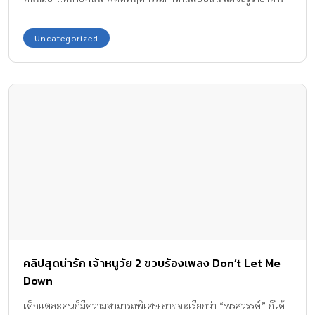
เหล่านั้นมีคุณค่าทางโภชนาการน้อยก็ตาม ซึ่งคงไม่มีใครจะห้ามได้
เพราะเป็นสิทธิส่วนบุคคล แต่สำหรับบางคนก็อาจถึงเวลาแล้วที่ต้อง
Uncategorized
ทบทวนตัวเอง ลดทอนความคุ้นเคยในการกินไม่เลือกลงบ้าง โดย
เฉพาะคุณผู้หญิงทั้งหลายที่กำลังจะกลายเป็นคุณแม่! >> และนี่เป็นผล
งานภาพถ่ายของ Raul Krebs ช่างภาพชาวบราซิลเลียนใช้ในงาน
โฆษณาโดยจัดทำขึ้นเพื่อรณรงค์ต่อต้านการกินอาหารจังค์ฟู้ดในสตรีมี
ครรภ์ ด้วยก็อปปี้สั้นๆ ง่ายๆ ว่า ‘Your child is what you eat.’ แน่นอน
ว่าลูกๆ จะเป็นอื่นไปไม่ได้แน่ เพราะต้องกินอาหารร่วมผ่านทางสายรก
กับแม่นานนับ 9 เดือน และตามด้วยนมแม่อีกหลายเดือนหลังการคลอด
ข้อเท็จจริงก็คือเด็กควรได้รับสารอาหารที่ครบถ้วนจากแม่ ซึ่งประกอบ
ไปด้วย เกลือแร่ โปรตีน ไขมัน วิตามิน และคาร์โบไฮเดรต เพื่อเสริม
สร้างสมองและพัฒนาการอื่นๆ ของร่างกาย ทั้งยังมีผลการศึกษาได้เผย
ให้รู้ว่า โภชนาการที่ดีของคุณแม่ส่งผลต่อพัฒนาการทางพันธุกรรมของ
ทารก นอกจากจะเสริมสร้างระบบภูมิคุ้มกันให้แล้วยังช่วยป้องกันการ
คลิปสุดน่ารัก เจ้าหนูวัย 2 ขวบร้องเพลง Don’t Let Me
เกิดเนื้องอกให้ทารกได้ด้วย คงจะเป็นเรื่องน่าเศร้าถ้าคุณแม่ทั้งหลาย
Down
มองข้ามความสำคัญของสารอาหารที่ถูกต้องตามหลักโภชนาการ และ
ตามใจตัวเองไปกับความคุ้นเคยในการกินโดยไม่แคร์ว่ามันจะส่งผลก
เด็กแต่ละคนก็มีความสามารถพิเศษ อาจจะเรียกว่า “พรสวรรค์” ก็ได้
ระทบกับลูกในท้องอย่างไร? สื่อโฆษณาเป็นตัวกระตุ้นให้คนเราอยาก