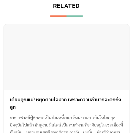
RELATED
เตือนคุณแม่! หยุดตามใจปาก เพราะความลำบากจะตกถึง
ลูก
อาหารฟาสต์ฟู้ตกลายเป็นส่วนหนึ่งของวัฒนธรรมการกินในโลกยุค
ปัจจุบันไปแล้ว มันดูง่าย มีสไตล์ เป็นคนทำงานที่อาศัยอยู่ในเขตเมืองที่
ทันสมัย …หลายคนเสพติดพฤติกรรมการกินแบบนั้น แม้จะรู้ว่าอาหาร