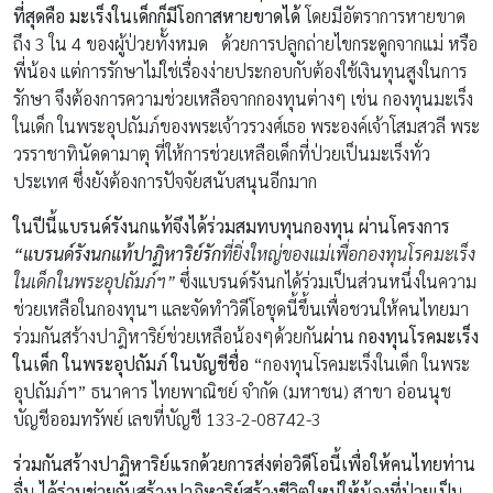
ที่สุดคือ มะเร็งในเด็กก็มีโอกาสหายขาดได้
โดยมีอัตราการหายขาด
ถึง 3 ใน 4 ของผู้ป่วยทั้งหมด ด้วยการปลูกถ่ายไขกระดูกจากแม่ หรือ
พี่น้อง แต่การรักษาไม่ใช่เรื่องง่ายประกอบกับต้องใช้เงินทุนสูงในการ
รักษา จึงต้องการความช่วยเหลือจากกองทุนต่างๆ เช่น กองทุนมะเร็ง
ในเด็ก ในพระอุปถัมภ์ของพระเจ้าวรวงศ์เธอ พระองค์เจ้าโสมสวลี พระ
วรราชาทินัดดามาตุ ที่ให้การช่วยเหลือเด็กที่ป่วยเป็นมะเร็งทั่ว
ประเทศ ซึ่งยังต้องการปัจจัยสนับสนุนอีกมาก
ในปีนี้แบรนด์รังนกแท้จึงได้ร่วมสมทบทุนกองทุน ผ่านโครงการ
“
แบรนด์รังนกแท้ปาฏิหาริย์รัก
ที่ยิ่งใหญ่ของแม่เพื่อกองทุนโรคมะเร็ง
ในเด็กในพระอุปถัมภ์ฯ
”
ซึ่งแบรนด์รังนกได้ร่วมเป็นส่วนหนึ่งในความ
ช่วยเหลือในกองทุนฯ และจัดทำวิดีโอชุดนี้ขึ้นเพื่อชวนให้คนไทยมา
ร่วมกันสร้างปาฎิหาริย์ช่วยเหลือน้องๆด้วยกัน
ผ่าน กองทุนโรคมะเร็ง
ในเด็ก ในพระอุปถัมภ์ ในบัญชีชื่อ
“กองทุนโรคมะเร็งในเด็ก ในพระ
อุปถัมภ์ฯ” ธนาคาร ไทยพาณิชย์ จำกัด (มหาชน) สาขา อ่อนนุช
บัญชีออมทรัพย์ เลขที่บัญชี 133-2-08742-3
ร่วมกันสร้างปาฏิหาริย์แรกด้วยการส่งต่อวิดีโอนี้เพื่อให้คนไทยท่าน
อื่น ได้ร่วมช่วยกันสร้างปาฏิหาริย์สร้างชีวิตใหม่ให้น้องที่ป่วยเป็น