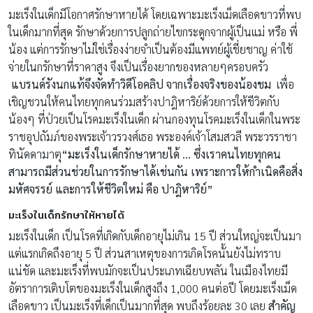
มะเร็งในเด็กมีโอกาศรักษาหายได้ โดยเฉพาะมะเร็งเม็ดเลือดขาวที่พบ
ในเด็กมากที่สุด รักษาด้วยการปลูกถ่ายไขกระดูกจากผู้เป็นแม่ หรือ พี่
น้อง แต่การรักษาไม่ใช่เรื่องง่ายจำเป็นต้องมีแพทย์ผู้เชี่ยชาญ ค่าใช้
จ่ายในกรักษาที่ราคาสูง จึงเป็นเรื่องยากของหลายๆครอบครัว
แบรนด์รังนกแท้จึงจัดทำวิดีโอคลิป จากเรื่องจริงของน้องชม
เพื่อ
เชิญชวนให้คนไทยทุกคนร่วมสร้างปาฎิหาริย์ด้วยการให้ชีวิตกับ
น้องๆ ที่ป่วยเป็นโรคมะเร็งในเด็ก ผ่านกองทุนโรคมะเร็งในเด็กในพระ
ราชอุปถัมภ์ของพระเจ้าวรวงศ์เธอ พระองค์เจ้าโสมสวลี พระวรราชา
ทินัดดามาตุ
“มะเร็งในเด็กรักษาหายได้ … ซึ่งเราคนไทยทุกคน
สามารถมีส่วนช่วยในการรักษาได้เช่นกัน เพราะการให้กำเนิดคือสิ่ง
มหัศจรรย์ และการให้ชีวิตใหม่ คือ ปาฎิหาริย์”
มะเร็งในเด็กรักษาให้หายได้
มะเร็งในเด็ก เป็นโรคที่เกิดกับเด็กอายุไม่เกิน 15 ปี ส่วนใหญ่จะเป็นมา
แต่แรกเกิดถึงอายุ 5 ปี ส่วนสาเหตุของการเกิดโรคนั้นยังไม่ทราบ
แน่ชัด และมะเร็งที่พบมักจะเป็นประเภทเฉียบพลัน ในเมืองไทยมี
อัตราการเติบโตของมะเร็งในเด็กสูงถึง 1,000 คนต่อปี โดยมะเร็งเม็ด
เลือดขาว เป็นมะเร็งที่เด็กเป็นมากที่สุด พบถึงร้อยละ 30 เลย
สำคัญ