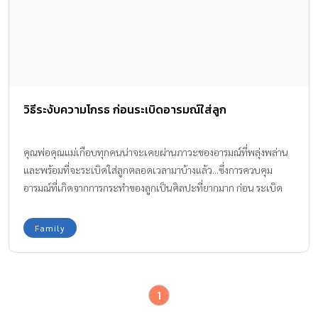
วิธีระงับความโกรธ ก่อนระเบิดอารมณ์ใส่ลูก
คุณพ่อคุณแม่เกือบทุกคนน่าจะเคยผ่านภาวะของอารมณ์ที่พลุ่งพล่าน
และพร้อมที่จะระเบิดใส่ลูกตลอดเวลามาบ้างแล้ว...ซึ่งการควบคุม
อารมณ์ที่เกิดจากการกระทำของลูกเป็นศิลปะที่ยากมาก ก่อน ระเบิด
อารมณ์ใส่ลูก
Family
1