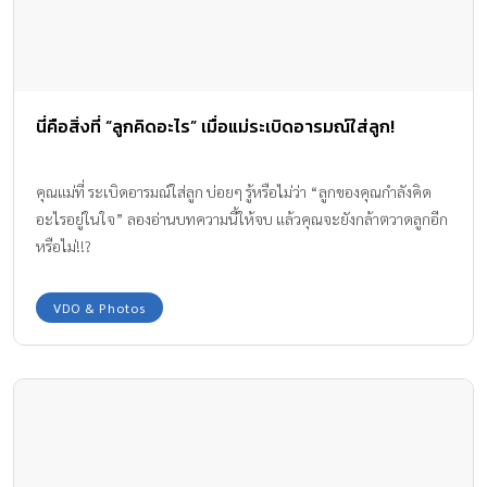
นี่คือสิ่งที่ “ลูกคิดอะไร” เมื่อแม่ระเบิดอารมณ์ใส่ลูก!
คุณแม่ที่ ระเบิดอารมณ์ใส่ลูก บ่อยๆ รู้หรือไม่ว่า “ลูกของคุณกำลังคิด
อะไรอยู่ในใจ” ลองอ่านบทความนี้ให้จบ แล้วคุณจะยังกล้าตวาดลูกอีก
หรือไม่!!?
VDO & Photos