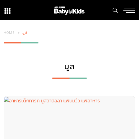
HOME
มูส
มูส