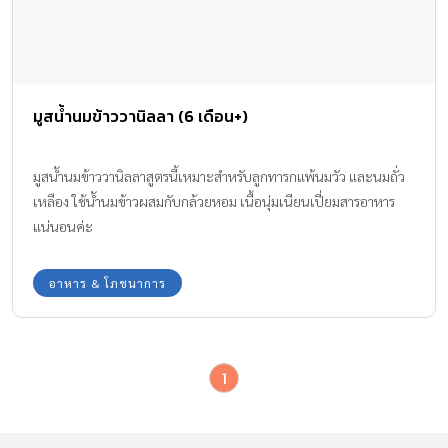
มูสน้ำนมข้าววานิลลา (6 เดือน+)
มูสน้ำนมข้าววานิลลาสูตรนี้เหมาะสำหรับลูกทารกแพ้นมวัว และนมถั่ว
เหลือง ใช้น้ำนมข้าวผสมกับกล้วยหอม เนื้อนุ่มเนียนเปี่ยมสารอาหาร
แน่นอนค่ะ
อาหาร & โภชนาการ
1