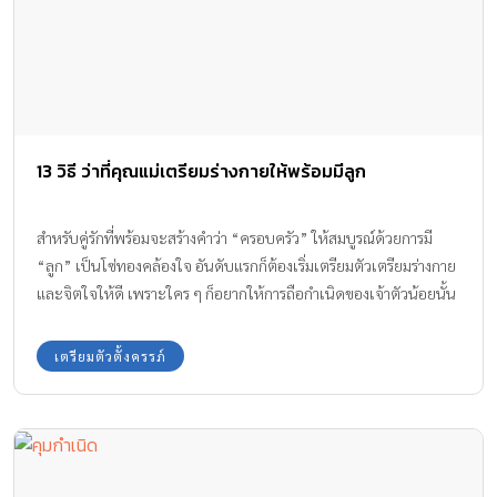
13 วิธี ว่าที่คุณแม่เตรียมร่างกายให้พร้อมมีลูก
สำหรับคู่รักที่พร้อมจะสร้างคำว่า “ครอบครัว” ให้สมบูรณ์ด้วยการมี
“ลูก” เป็นโซ่ทองคล้องใจ อันดับแรกก็ต้องเริ่มเตรียมตัวเตรียมร่างกาย
และจิตใจให้ดี เพราะใคร ๆ ก็อยากให้การถือกำเนิดของเจ้าตัวน้อยนั้น
ออกมาราบรื่นไร้ปัญหาใช่ไหมล่ะคะ…โดยเฉพาะคนที่กำลังจะเป็นคุณ
แม่ยิ่งต้องเตรียมตัวมากเป็นพิเศษ ลองมาดูกันดีกว่าค่ะว่ามีอะไรบ้างที่
เตรียมตัวตั้งครรภ์
ว่าที่คุณแม่ควรจะได้ทำ เพื่อเตรียมตัวก่อนที่จะมีเจ้าตัวน้อยบ้าง วิธีที่ 1
เล่นโยคะ ความเครียดมักเป็นตัวแปรที่ผกผันสวนทางกับระดับ
ฮอร์โมนสืบพันธุ์ การเล่นโยคะจะทำให้คุณสมาธิจดจ่ออยู่ที่ลมหายใจ
เข้าออกระหว่างที่ทำท่าต่างๆ จึงช่วยลดความเครียดจากชีวิตประจำวัน
ได้ นอกจากนี้ ขณะที่ยืดหยุ่นร่างกาย ผู้ฝึกโยคะยังต้องสูดลมหายใจเข้า