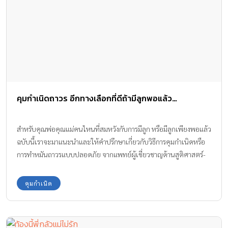
ออกช้าๆ ซึ่งจะช่วยให้หัวใจเต้นช้าลง แต่เพิ่มปริมาณออกซิเจนในเลือด
มากขึ้น นายแพทย์โรเบิร์ต เอ กรีน ผู้เขียน Perfect Hormone
Balance for Fertility แนะนำว่า การเล่นโยคะครั้งละ 45 นาที 2 ครั้ง/
สัปดาห์ จะช่วยเพิ่มโอกาสในการตั้งครรภ์ได้ วิธีที่ 2 บอกลาผลิตภัณฑ์ที่
มีสารพทาเลต สารพทาเลตเป็นสารเคมีซึ่งใช้เติมลงไปในพลาสติกเพื่อ
เพิ่มความยืดหยุ่น มีรายงานถึงความเป็นพิษของสารชนิดนี้ว่า อาจทำให้
เกิดโรคภูมิแพ้ในเด็ก และอาจทำให้หญิงตั้งครรภ์เกิดภาวะตั้งครรภ์
คุมกำเนิดถาวร อีกทางเลือกที่ดีถ้ามีลูกพอแล้ว…
เกินกำหนด* สารในตระกูลพทาเลตที่คุณสาวๆ อาจต้องสัมผัสในชีวิต
ประจำวัน คือ บิวทิลเบนซิลพทาเลท (butylbenzyl phthalate, BBP)
ซึ่งเป็นสารที่สร้างลอกเลียนฮอร์โมนเอสโตรเจน เป็นส่วนผสมที่ทำให้
สำหรับคุณพ่อคุณแม่คนไหนที่สมหวังกับการมีลูก หรือมีลูกเพียงพอแล้ว
เกิดความมันเงาในอุตสาหกรรมเครื่องสำอาง เช่น […]
ฉบับนี้เราจะมาแนะนำและให้คำปรึกษาเกี่ยวกับวิธีการคุมกำเนิดหรือ
การทำหมันถาวรแบบปลอดภัย จากแพทย์ผู้เชี่ยวชาญด้านสูติศาสตร์-
นรีเวชวิทยากันค่ะ
คุมกำเนิด