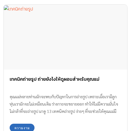
เทคนิคถ่ายรูป ถ่ายยังไงให้ดูผอมสำหรับคุณแม่
คุณแม่หลายท่านมักจะพบกับปัญหาในการถ่ายรูป เพราะเมื่อเรามีลูก
หุ่นเรามักจะไม่เหมือนเดิม ร่างกายจะขยายออก ทำให้ไม่มีความมั่นใจ
ไม่กล้าที่จะถ่ายรูป มาดู 13 เทคนิคถ่ายรูป ง่ายๆ ที่จะช่วยให้คุณแม่มี
ความมั่นใจมากขึ้น เพียงขยับปรับเปลี่ยนท่าทางเพียงนิดเดียวก็ดูผอม
ลงได้ค่ะ
ความงาม