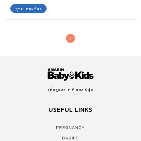
อ้อมแขน ยิ้มกว้าง เมื่อพ่อแม่โอบไหล่ พี่สาวหอมแก้ม ขณะแฟนถ่ายรูป
สุขภาพแม่ท้อง
ครอบครัวให้ วันนี้ฉันมีความสุขที่สุดในโลกเพราะเป็นวันรับปริญญาที่
ฉันใฝ่ฝัน ปริญญาโทที่จบมาอย่างภาคภูมิ ต่อไปฉันหวังว่าปริญญาที่ได้
รับมาจะทำให้ฉันได้ทำงานดี ๆ ที่ฉันชอบ ฉันชื่อนัทธิมา(ชื่อสมมุติ)อายุ
1
แค่ 24 ปี ความสุขที่เกิดสลายกลายเป็นความทุกข์หลังรับปริญญา ไม่นึก
เลยว่าวันนี้จะเป็นวันที่ฉันรู้ว่าตนเองเป็นโรคไตวายเรื้อรัง เหตุที่ทำให้
ฉันรู้…วันรับปริญญา ฉันนั่งรอทำพิธีอยู่นาน ทั้งวันไม่ปัสสาวะ ก็ไม่คิดว่า
เป็นอาการผิดปกติ ใคร ๆ ก็กินน้อยดื่มน้อยเพราะไม่อยากลุกไปห้องน้ำ
ขณะที่พิธีรับปริญญาดำเนินไป แต่หลังจากงานรับปริญญาสิ้นสุด ขณะที่
พ่อแม่พี่สาวและแฟนพาไปกินเลี้ยงฉลองรับปริญญา ฉันรู้สึกคลื่นไส้
อาเจียน และอ่อนเพลีย ทุกคนในบ้านคิดว่าเพราะฉันต้องตื่นแต่มืดมา
เพื่อลูกฉลาด ดี และ มีสุข
แต่งหน้าทำผม พักผ่อนไม่พอ จึงคะยั้นคะยอให้ดื่มน้ำส้มคั้นเย็น ๆ พอ
ดื่มเข้าไปนอกจากจะอาเจียนออกมา ฉันยังรู้สึกหายใจติดขัด หอบ
USEFUL LINKS
เหนื่อย จนปากเขียวมือเขียว […]
PREGNANCY
BABIES