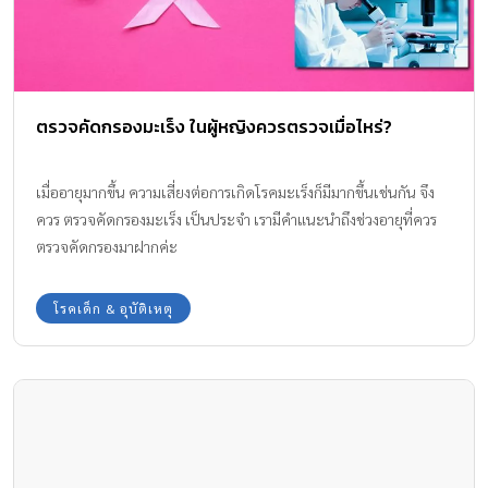
ตรวจคัดกรองมะเร็ง ในผู้หญิงควรตรวจเมื่อไหร่?
เมื่ออายุมากขึ้น ความเสี่ยงต่อการเกิดโรคมะเร็งก็มีมากขึ้นเช่นกัน จึง
ควร ตรวจคัดกรองมะเร็ง เป็นประจำ เรามีคำแนะนำถึงช่วงอายุที่ควร
ตรวจคัดกรองมาฝากค่ะ
โรคเด็ก & อุบัติเหตุ