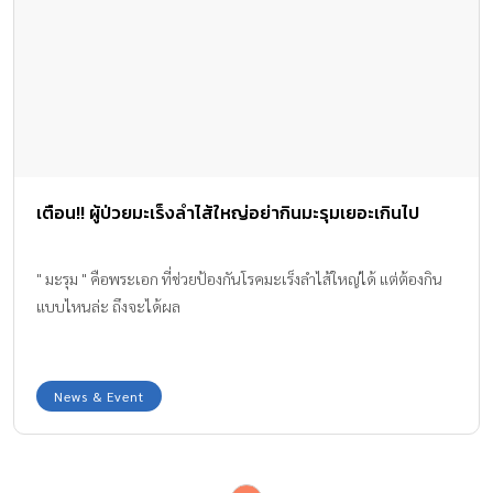
อาหารเตรียมพร้อมหากมีบางอย่างแตกในท้องจะได้เข้าผ่าตัดได้เลย
คุณแม่ก็กลัวจะเป็นเรื่องไส้ติ่ง ผลคือ **น้องมีการอุดตันของลำไส้
ทั้งหมด กระเพาะอาหารติดเชื้อ** สาเหตุเพราะ น้องคาเมรอนชอบทาน
ข้าวเหนียวมากๆ ยิ่งลูกทานข้าวเหนียวอร่อยคุณแม่ก็ยิ่งหามาให้กิน ไม่
คิดว่าลูกจะเป็นแบบนี้ น้องทานแป้งเยอะไป ตั้งแต่วันนั้นคุณแม่เลย
ต้องเปลี่ยนอาหารของน้องทั้งหมด มาเป็นต้มซุป ผัดผัก ต่างๆ เน้นผล
ไม้มากขึ้น ดื่มน้ำให้มากๆ ผลคือ น้องถ่ายดีขึ้น อุดจ้านิ่มขึ้นกว่าเดิม เลย
เตือน!! ผู้ป่วยมะเร็งลำไส้ใหญ่อย่ากินมะรุมเยอะเกินไป
มาฝากแชร์เรื่องราว สำหรับลูกบ้านไหนที่ชอบทานข้าวเหนียวเหมือน
น้องคาเมรอน ให้เบาๆลงบ้างก็ดีนะคะ #เด็กแต่ละคนมีการย่อยไม่
เหมือนกันคุณหมอกล่าวไว้ #สามารถกดแชร์ต่อได้เลยนะคะจะได้
" มะรุม " คือพระเอก ที่ช่วยป้องกันโรคมะเร็งลำไส้ใหญ่ได้ แต่ต้องกิน
ระมัดระวังเรื่องนี้กันเยอะๆ” โดยคุณแม่ปลายฟ้า ได้อธิบายเพิ่มเติม
แบบไหนล่ะ ถึงจะได้ผล
ว่า “น้องคาเมรอน อายุ 2.6 ขวบ ชอบทานข้าวเหนียวมาก แม่จึงให้น้อง
ทานเป็นประจำ จนมันเกิดการสะสมของแป้งในรูปของอุจจาระที่มาก
เกินไป น้องเลยถ่ายยาก พอเบ่งถ่ายหนักเข้า น้องก็จะกลัวการเบ่ง
News & Event
อุจจาระ […]