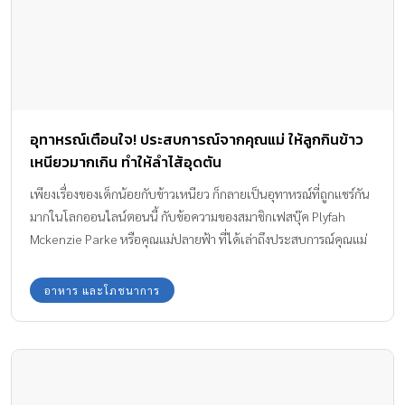
อุทาหรณ์เตือนใจ! ประสบการณ์จากคุณแม่ ให้ลูกกินข้าว
เหนียวมากเกิน ทำให้ลำไส้อุดตัน
เพียงเรื่องของเด็กน้อยกับข้าวเหนียว ก็กลายเป็นอุทาหรณ์ที่ถูกแชร์กัน
มากในโลกออนไลน์ตอนนี้ กับข้อความของสมาชิกเฟสบุ๊ค Plyfah
Mckenzie Parke หรือคุณแม่ปลายฟ้า ที่ได้เล่าถึงประสบการณ์คุณแม่
ต้องเจอเมื่อลูกชายสุดที่รักต้องเข้าโรงพยาบาล เนื่องจากลำไส้อุดตัน
เพียงเพราะน้องชอบกินข้าวเหนียว…. โดยคุณแม่ปลายฟ้าได้เล่า
อาหาร และโภชนาการ
ประสบการณ์ของลูกชายว่า “แวะมาฝากเตือนคุณแม่ๆพ่อคะ!!! ใน
ภาพน้องคาเมรอน ได้แอดมิทเข้ารักษาตัวในโรงพยาบาลเนื่องจากมี
อาการ ปวดท้องเป็นระยะๆ ปวดทีน้องจะจับท้องตัวเองแล้วขยุ้มท้อง
ตัวเองเพราะปวดมาก มีอาการอาเจียน แต่ไม่มีไข้ คุณหมอรีบพาไป
ตรวจเลือด อัลตร้าซาวน์ช่องท้อง เอ็กซเรย์ช่องท้อง ตรวจเลือด ให้งด