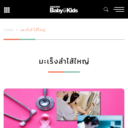
HOME
มะเร็งลำไส้ใหญ่
มะเร็งลำไส้ใหญ่