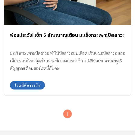
พ่อแม่ระวัง! เช็ก 5 สัญญาณเตือน มะเร็งกระเพาะปัสสาวะ
มะเร็งกระเพาะปัสสาวะ ทำให้ปัสสาวะปนเลือด เจ็บขณะปัสสาวะ และ
เจ็บปวดบริเวณอุ้งเชิงกราน ทีมกองบรรณาธิการ ABK อยากชวนมาดู 5
สัญญาณเตือนของโรคนี้กันค่ะ
โรคที่ต้องระวัง
1