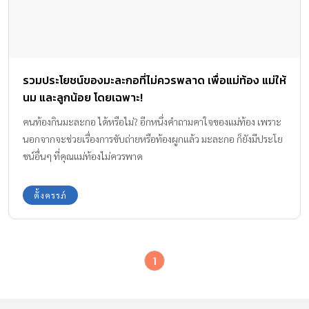
รวมประโยชน์ของมะละกอที่ไม่ควรพลาด เพื่อแม่ท้อง แม่ให้
นม และลูกน้อย โดยเฉพาะ!
คนท้องกินมะละกอ ได้หรือไม่? อีกหนึ่งคำถามคาใจของแม่ท้อง เพราะ
นอกจากจะช่วยเรื่องการขับถ่ายหรือท้องผูกแล้ว มะละกอ ก็ยังมีประโย
ชน์อื่นๆ ที่คุณแม่ท้องไม่ควรพาด
ตั้งครรภ์
1