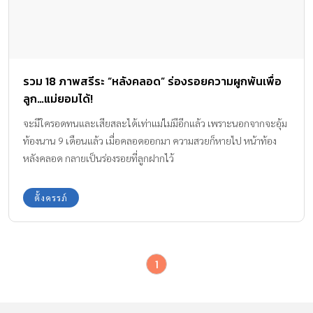
รวม 18 ภาพสรีระ “หลังคลอด” ร่องรอยความผูกพันเพื่อ
ลูก…แม่ยอมได้!
จะมีใครอดทนและเสียสละได้เท่าแม่ไม่มีอีกแล้ว เพราะนอกจากจะอุ้ม
ท้องนาน 9 เดือนแล้ว เมื่อคลอดออกมา ความสวยก็หายไป หน้าท้อง
หลังคลอด กลายเป็นร่องรอยที่ลูกฝากไว้
ตั้งครรภ์
1