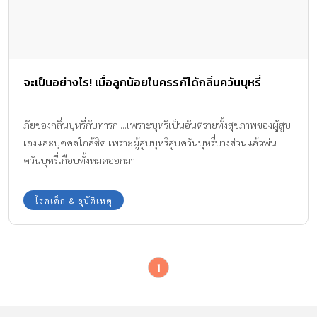
จะเป็นอย่างไร! เมื่อลูกน้อยในครรภ์ได้กลิ่นควันบุหรี่
ภัยของกลิ่นบุหรี่กับทารก ...เพราะบุหรี่เป็นอันตรายทั้งสุขภาพของผู้สูบ
เองและบุคคลใกล้ชิด เพราะผู้สูบบุหรี่สูบควันบุหรี่บางส่วนแล้วพ่น
ควันบุหรี่เกือบทั้งหมดออกมา
โรคเด็ก & อุบัติเหตุ
1