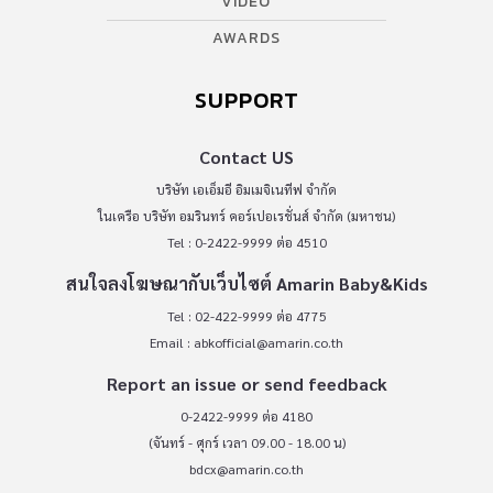
VIDEO
AWARDS
SUPPORT
Contact US
บริษัท เอเอ็มอี อิมเมจิเนทีฟ จำกัด
ในเครือ บริษัท อมรินทร์ คอร์เปอเรชั่นส์ จำกัด (มหาชน)
Tel : 0-2422-9999 ต่อ 4510
สนใจลงโฆษณากับเว็บไซต์ Amarin Baby&Kids
Tel : 02-422-9999 ต่อ 4775
Email :
abkofficial@amarin.co.th
Report an issue or send feedback
0-2422-9999 ต่อ 4180
(จันทร์ - ศุกร์ เวลา 09.00 - 18.00 น)
bdcx@amarin.co.th