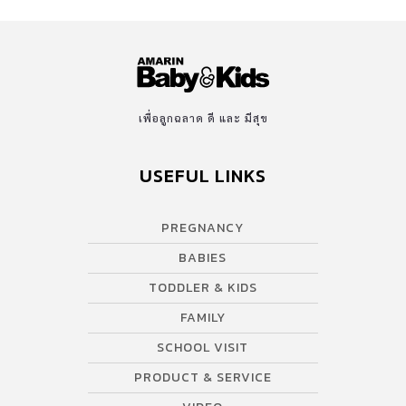
เพื่อลูกฉลาด ดี และ มีสุข
USEFUL LINKS
PREGNANCY
BABIES
TODDLER & KIDS
FAMILY
SCHOOL VISIT
PRODUCT & SERVICE