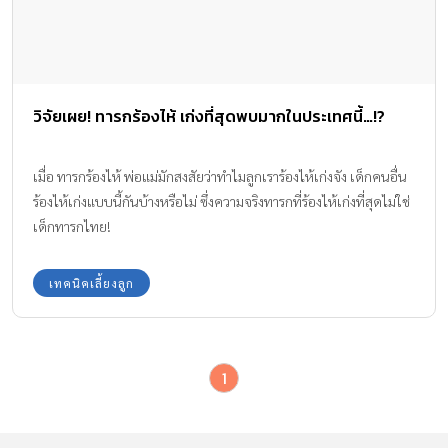
วิจัยเผย! ทารกร้องไห้ เก่งที่สุดพบมากในประเทศนี้…!?
เมื่อ ทารกร้องไห้ พ่อแม่มักสงสัยว่าทำไมลูกเราร้องไห้เก่งจัง เด็กคนอื่น
ร้องไห้เก่งแบบนี้กันบ้างหรือไม่ ซึ่งความจริงทารกที่ร้องไห้เก่งที่สุดไม่ใช่
เด็กทารกไทย!
เทคนิคเลี้ยงลูก
1