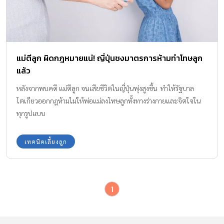
แม่ตีลูก ผิดกฎหมายแน่! ญี่ปุ่นชงมาตรการห้ามทำโทษลูก
แล้ว
หลังจากพบคดี แม่ตีลูก จนเสียชีวิตในญี่ปุ่นพุ่งสูงขึ้น ทำให้รัฐบาล
โตเกียวออกกฎห้ามไม่ให้พ่อแม่ลงโทษลูกทั้งทางร่างกายและจิตใจใน
ทุกรูปแบบ
เทคนิคเลี้ยงลูก
1