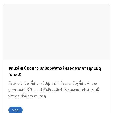
ยกนิ้วให้! น้องสาว ปกป้องพี่สาว ให้รอดจากการถูกแม่ดุ
(มีคลิป)
น้องสาว ปกป้องพี่สาว ..คลิปสุดน่ารัก เมื่อแม่แกล้งดุพี่สาว ดันเจอ
ลูกสาวคนเล็กชี้นิ้วออกคำสั่งเสียงแข็ง ว่า "หยุดนะแม่ อย่าทำแบบนี้"
ท่าทางจะรักพี่สาวเอามาก ๆ
VDO