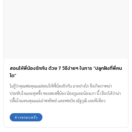
สอนให้พี่น้องรักกัน ด้วย 7 วิธีง่ายๆ ในการ “ปลูกฝังที่พี่คน
โต”
ไม่รู้ว่าคุณพ่อคุณแม่สอนให้พี่น้องรักกัน มาอย่างไร จึงเกิดภาพน่า
ประทับใจและสุดซึ้ง ของสองพี่น้อง น้องภูและน้องเภา นี้ เรียกได้ว่าน่า
ปลื้มใจแทนคุณแม่เอ๋ พรทิพย์ และพ่อป๋อ ณัฐวุฒิ เลยทีเดียว
ข่าวครอบครัว