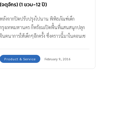
(จตุจักร) (1 ขวบ-12 ปี)
หลังจากปิดปรับปรุงไปนาน พิพิธภัณฑ์เด็ก
กรุงเทพมหานคร ก็พร้อมเปิดพื้นที่แสนสนุกปลุก
จินตนาการให้เด็กๆอีกครั้ง ซึ่งคราวนี้มาในคอนเซ
ปต์ “Learning for young creative mind” เน้น
ให้เด็กๆได้ใช้ศักยภาพในการสร้างสรรค์สิ่งต่างๆด้วย
Product & Service
February 9, 2016
ตัวเอง