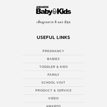
เคย เมื่อรับรู้ จดจำได้ เวลาเด็กได้รับการกระตุ้นเหล่านั้นอีกก็จะ
สามารถเข้าใจและสื่อสารโต้ตอบได้ค่ะ ขณะเด็กหลับ จะเกิด
กระบวนการประมวลผลความจำของสมอง” จากข้อมูลทาง
วิทยาศาสตร์ยืนยันแล้วว่า การนอนหลับที่มีคุณภาพเป็นสิ่งสำคัญมี
เพื่อลูกฉลาด ดี และ มีสุข
คุณค่าอย่างยิ่งในการเจริญเติบโตและพัฒนาการของเด็ก การนอนถือ
เป็นช่วงเวลาที่มีคุณค่าต่อการพัฒนาสมองในเด็ก ทางวิทยาศาสตร์
USEFUL LINKS
พิสูจน์แล้วว่า สมองทำงานแม้ยามหลับ การพิสูจน์ทางวิทยาศาสตร์ที่
บอกว่าสมองยังทำงานขณะหลับคือการทำ PET scan (Positron
Emission Tomography) หรือ fMRI (functional Magnetic
PREGNANCY
Resonance Imaging) แสดงให้เห็นถึงส่วนของสมองที่ยังทำงานใน
BABIES
กระบวนการสร้างความทรงจำแม้ขณะเด็ก “หลับ” […]
TODDLER & KIDS
FAMILY
SCHOOL VISIT
PRODUCT & SERVICE
VIDEO
AWARDS