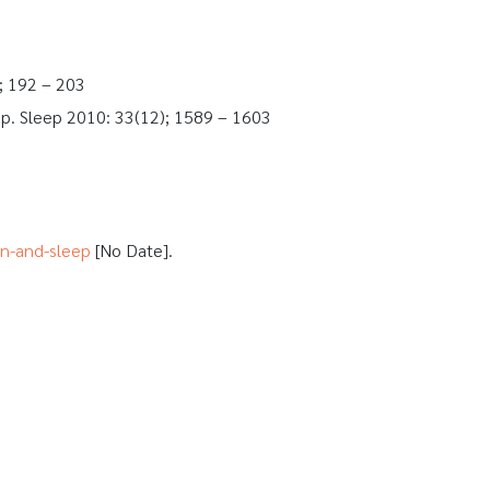
; 192 – 203
ep. Sleep 2010: 33(12); 1589 – 1603
en-and-sleep
[No Date].