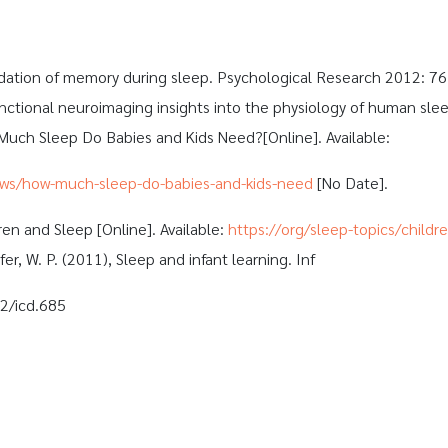
idation of memory during sleep. Psychological Research 2012: 76
nctional neuroimaging insights into the physiology of human sle
Much Sleep Do Babies and Kids Need?[Online]. Available:
ews/how-much-sleep-do-babies-and-kids-need
[No Date].
en and Sleep [Online]. Available:
https://
org/sleep-topics/childr
ifer, W. P. (2011), Sleep and infant learning. Inf
02/icd.685