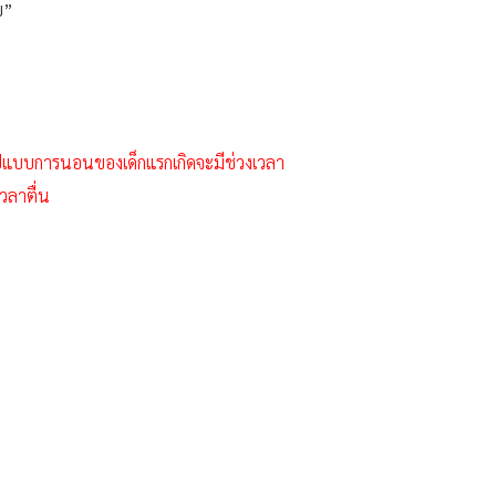
บ”
รูปแบบการนอนของเด็กแรกเกิดจะมีช่วงเวลา
วลาตื่น