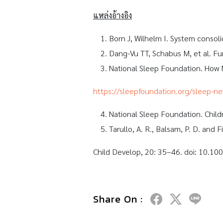
แหล่งอ้างอิง
Born J, Wilhelm I. System consol
Dang-Vu TT, Schabus M, et al. Fu
National Sleep Foundation. How 
https://
sleepfoundation.org/sleep-n
National Sleep Foundation. Childr
Tarullo, A. R., Balsam, P. D. and F
Child Develop, 20: 35–46. doi: 10.10
Share On :